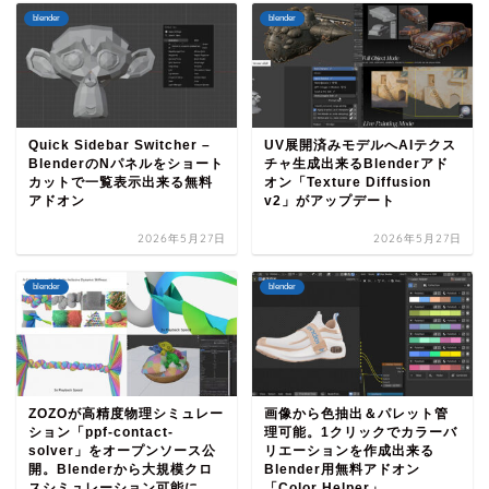
blender
blender
Quick Sidebar Switcher –
UV展開済みモデルへAIテクス
BlenderのNパネルをショート
チャ生成出来るBlenderアド
カットで一覧表示出来る無料
オン「Texture Diffusion
アドオン
v2」がアップデート
2026年5月27日
2026年5月27日
blender
blender
ZOZOが高精度物理シミュレー
画像から色抽出＆パレット管
ション「ppf-contact-
理可能。1クリックでカラーバ
solver」をオープンソース公
リエーションを作成出来る
開。Blenderから大規模クロ
Blender用無料アドオン
スシミュレーション可能に
「Color Helper」