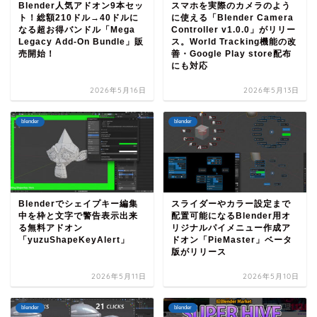
Blender人気アドオン9本セッ
スマホを実際のカメラのよう
ト！総額210ドル→40ドルに
に使える「Blender Camera
なる超お得バンドル「Mega
Controller v1.0.0」がリリー
Legacy Add-On Bundle」販
ス。World Tracking機能の改
売開始！
善・Google Play store配布
にも対応
2026年5月16日
2026年5月13日
blender
blender
Blenderでシェイプキー編集
スライダーやカラー設定まで
中を枠と文字で警告表示出来
配置可能になるBlender用オ
る無料アドオン
リジナルパイメニュー作成ア
「yuzuShapeKeyAlert」
ドオン「PieMaster」ベータ
版がリリース
2026年5月11日
2026年5月10日
blender
blender