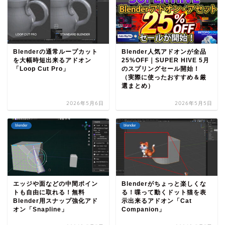
Blenderの通常ループカット
Blender人気アドオンが全品
を大幅時短出来るアドオン
25%OFF｜SUPER HIVE 5月
「Loop Cut Pro」
のスプリングセール開始！
（実際に使ったおすすめ＆厳
選まとめ）
2026年5月6日
2026年5月5日
blender
blender
エッジや面などの中間ポイン
Blenderがちょっと楽しくな
トも自由に取れる！無料
る！喋って動くドット猫を表
Blender用スナップ強化アド
示出来るアドオン「Cat
オン「Snapline」
Companion」