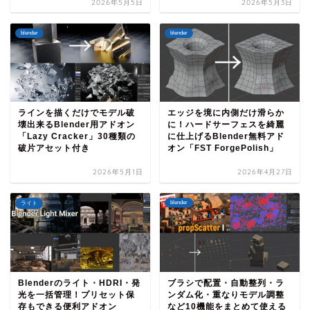
2026年5月5日
2026年5月3日
blender
blender
ラインを描くだけでモデル破
エッジを境に内側だけ滑らか
壊出来るBlender用アドオン
に！ハードサーフェスを綺麗
「Lazy Cracker」30種類の
に仕上げるBlender無料アド
破片アセット付き
オン「FST ForgePolish」
2026年5月1日
2026年4月27日
blender
ライト
Blenderのライト・HDRI・発
ブラシで配置・自動整列・ラ
光を一括管理！プリセット保
ンダム化・重なりモデル調整
存もできる便利アドオン
など10機能をまとめて使える