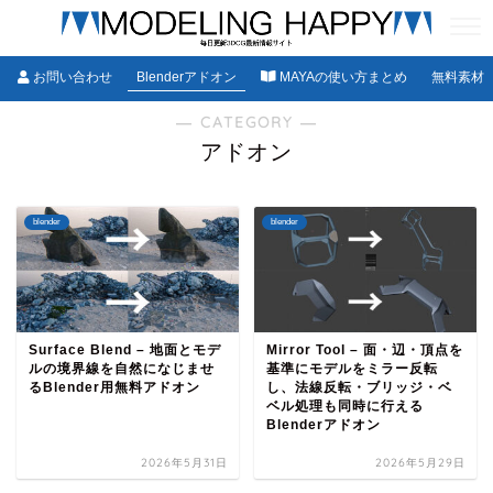
お問い合わせ
Blenderアドオン
MAYAの使い方まとめ
無料素材
― CATEGORY ―
アドオン
blender
blender
Surface Blend – 地面とモデ
Mirror Tool – 面・辺・頂点を
ルの境界線を自然になじませ
基準にモデルをミラー反転
るBlender用無料アドオン
し、法線反転・ブリッジ・ベ
ベル処理も同時に行える
Blenderアドオン
2026年5月31日
2026年5月29日