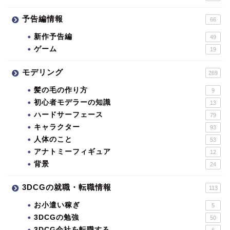
予告編情報
66
新作予告編
49
ゲーム
19
モデリング
269
髪の毛の作り方
9
初心者モデラーの知識
13
ハードサーフェース
79
キャラクター
93
人体のこと
53
アナトミーフィギュア
12
背景
24
3DCGの就職・転職情報
113
お小遣い稼ぎ
5
3DCGの勉強
50
3DCG会社を転職する
6