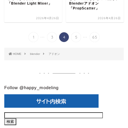
「Blender Light Mixer」
Blenderアドオン
「PropScatter」
2026年4月26日
2026年4月26日
...
...
1
3
4
5
65
HOME
blender
アドオン
Follow @happy_modeling