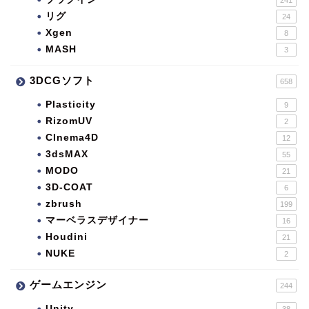
リグ
24
Xgen
8
MASH
3
3DCGソフト
658
Plasticity
9
RizomUV
2
CInema4D
12
3dsMAX
55
MODO
21
3D-COAT
6
zbrush
199
マーベラスデザイナー
16
Houdini
21
NUKE
2
ゲームエンジン
244
Unity
38