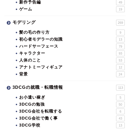
新作予告編
49
ゲーム
19
モデリング
269
髪の毛の作り方
9
初心者モデラーの知識
13
ハードサーフェース
79
キャラクター
93
人体のこと
53
アナトミーフィギュア
12
背景
24
3DCGの就職・転職情報
113
お小遣い稼ぎ
5
3DCGの勉強
50
3DCG会社を転職する
6
3DCG会社で働く事
43
3DCG学校
13