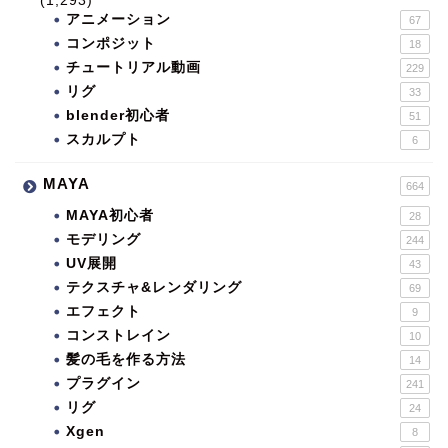
(1,293)
アニメーション
67
コンポジット
18
チュートリアル動画
229
リグ
33
blender初心者
51
スカルプト
6
MAYA
664
MAYA初心者
28
モデリング
244
UV展開
43
テクスチャ&レンダリング
69
エフェクト
9
コンストレイン
10
髪の毛を作る方法
14
プラグイン
241
リグ
24
Xgen
8