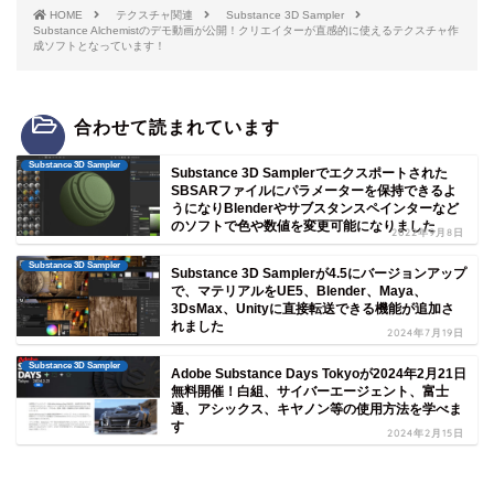
HOME
テクスチャ関連
Substance 3D Sampler
Substance Alchemistのデモ動画が公開！クリエイターが直感的に使えるテクスチャ作
成ソフトとなっています！
合わせて読まれています
Substance 3D Sampler
Substance 3D Samplerでエクスポートされた
SBSARファイルにパラメーターを保持できるよ
うになりBlenderやサブスタンスペインターなど
のソフトで色や数値を変更可能になりました
2022年9月8日
Substance 3D Sampler
Substance 3D Samplerが4.5にバージョンアップ
で、マテリアルをUE5、Blender、Maya、
3DsMax、Unityに直接転送できる機能が追加さ
れました
2024年7月19日
Substance 3D Sampler
Adobe Substance Days Tokyoが2024年2月21日
無料開催！白組、サイバーエージェント、富士
通、アシックス、キヤノン等の使用方法を学べま
す
2024年2月15日