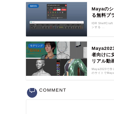
MAYA
Maya
る無料プラグ
IDR ShelfC
ンする …
モデリング
Maya20
者向けに
リアル動画
Maya2023で
のサイトでMaya
COMMENT