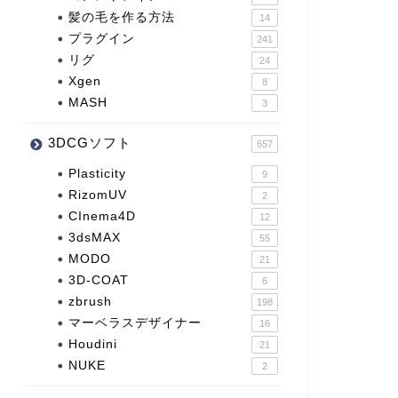
髪の毛を作る方法
14
プラグイン
241
リグ
24
Xgen
8
MASH
3
3DCGソフト
657
Plasticity
9
RizomUV
2
CInema4D
12
3dsMAX
55
MODO
21
3D-COAT
6
zbrush
198
マーベラスデザイナー
16
Houdini
21
NUKE
2