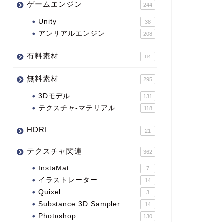
ゲームエンジン
244
Unity
38
アンリアルエンジン
208
有料素材
84
無料素材
295
3Dモデル
131
テクスチャ-マテリアル
118
HDRI
21
テクスチャ関連
362
InstaMat
7
イラストレーター
14
Quixel
3
Substance 3D Sampler
14
Photoshop
130