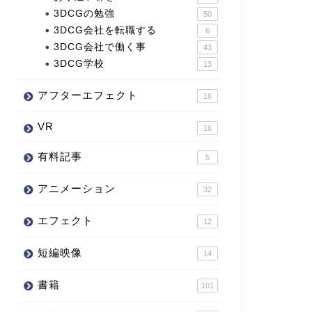
3DCGの勉強
50
3DCG会社を転職する
6
3DCG会社で働く事
43
3DCG学校
13
アフターエフェクト
16
VR
16
有料記事
5
アニメーション
32
エフェクト
12
短編映像
14
書籍
101