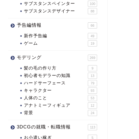
サブスタンスペインター
100
サブスタンスデザイナー
88
予告編情報
66
新作予告編
49
ゲーム
19
モデリング
269
髪の毛の作り方
9
初心者モデラーの知識
13
ハードサーフェース
79
キャラクター
93
人体のこと
53
アナトミーフィギュア
12
背景
24
3DCGの就職・転職情報
113
お小遣い稼ぎ
5