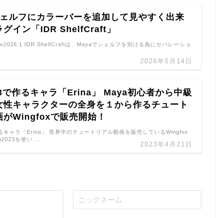
のシェルフにカラーバーを追加して見やすく出来
イン「IDR ShelfCraft」
raft v2026.1 IDR ShelfCraftは、Mayaでシェルフを別ける為にセパレーショ
2026年5月14日
23で作るキャラ「Erina」 Maya初心者から中級
女性キャラクターの全身を１から作るチュート
がWingfoxで販売開始！
作るキャラ「Erina」 世界中のチュートリアル動画を販売しているWingfox
2023を使い …
2023年4月21日