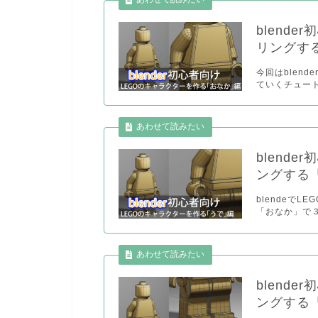
blend
リングす
今回はblen
ていくチュート
blend
ングする
blendeで
「おなか」で３
blend
ングする