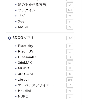
髪の毛を作る方法
14
プラグイン
241
リグ
24
Xgen
8
MASH
3
3DCGソフト
657
Plasticity
9
RizomUV
2
CInema4D
12
3dsMAX
55
MODO
21
3D-COAT
6
zbrush
198
マーベラスデザイナー
16
Houdini
21
NUKE
2