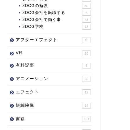
3DCGの勉強
50
3DCG会社を転職する
6
3DCG会社で働く事
43
3DCG学校
13
アフターエフェクト
16
VR
16
有料記事
5
アニメーション
32
エフェクト
12
短編映像
14
書籍
101