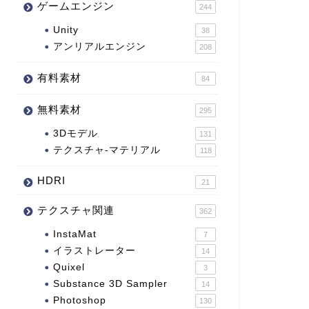
ゲームエンジン
244
Unity
38
アンリアルエンジン
208
有料素材
84
無料素材
295
3Dモデル
131
テクスチャ-マテリアル
118
HDRI
21
テクスチャ関連
362
InstaMat
7
イラストレーター
14
Quixel
3
Substance 3D Sampler
14
Photoshop
130