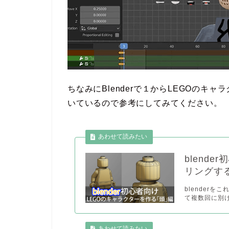
ちなみにBlenderで１からLEGOの
いているので参考にしてみてください。
blend
リングす
blenderを
て複数回に別け