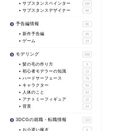
サブスタンスペインター
100
サブスタンスデザイナー
88
予告編情報
66
新作予告編
49
ゲーム
19
モデリング
269
髪の毛の作り方
9
初心者モデラーの知識
13
ハードサーフェース
79
キャラクター
93
人体のこと
53
アナトミーフィギュア
12
背景
24
3DCGの就職・転職情報
113
お小遣い稼ぎ
5