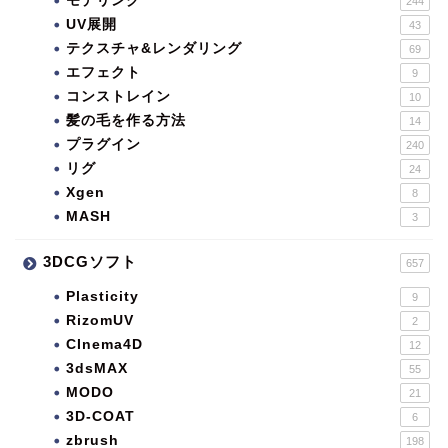
モデリング
244
UV展開
43
テクスチャ&レンダリング
69
エフェクト
9
コンストレイン
10
髪の毛を作る方法
14
プラグイン
240
リグ
24
Xgen
8
MASH
3
3DCGソフト
657
Plasticity
9
RizomUV
2
CInema4D
12
3dsMAX
55
MODO
21
3D-COAT
6
zbrush
198