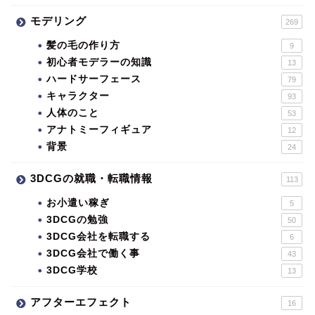
モデリング
269
髪の毛の作り方
9
初心者モデラーの知識
13
ハードサーフェース
79
キャラクター
93
人体のこと
53
アナトミーフィギュア
12
背景
24
3DCGの就職・転職情報
113
お小遣い稼ぎ
5
3DCGの勉強
50
3DCG会社を転職する
6
3DCG会社で働く事
43
3DCG学校
13
アフターエフェクト
16