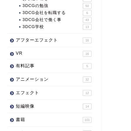
3DCGの勉強
50
3DCG会社を転職する
6
3DCG会社で働く事
43
3DCG学校
13
アフターエフェクト
16
VR
16
有料記事
5
アニメーション
32
エフェクト
12
短編映像
14
書籍
101