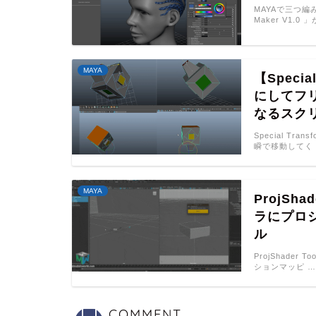
MAYAで三つ編
Maker V1.0
MAYA
【Specia
にしてフ
なるスク
Special Tr
瞬で移動してく
MAYA
ProjSh
ラにプロ
ル
ProjShader
ションマッピ …
COMMENT