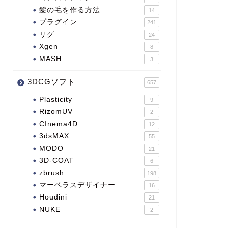
髪の毛を作る方法
14
プラグイン
241
リグ
24
Xgen
8
MASH
3
3DCGソフト
657
Plasticity
9
RizomUV
2
CInema4D
12
3dsMAX
55
MODO
21
3D-COAT
6
zbrush
198
マーベラスデザイナー
16
Houdini
21
NUKE
2