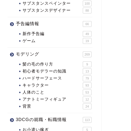
サブスタンスペインター
100
サブスタンスデザイナー
88
予告編情報
66
新作予告編
49
ゲーム
19
モデリング
269
髪の毛の作り方
9
初心者モデラーの知識
13
ハードサーフェース
79
キャラクター
93
人体のこと
53
アナトミーフィギュア
12
背景
24
3DCGの就職・転職情報
113
お小遣い稼ぎ
5