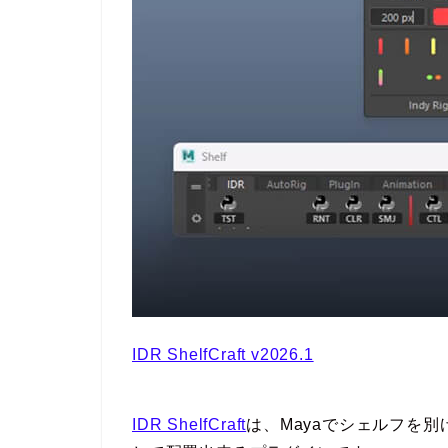
IDR ShelfCraft v2026.1
IDR ShelfCraft
は、Mayaでシェルフを