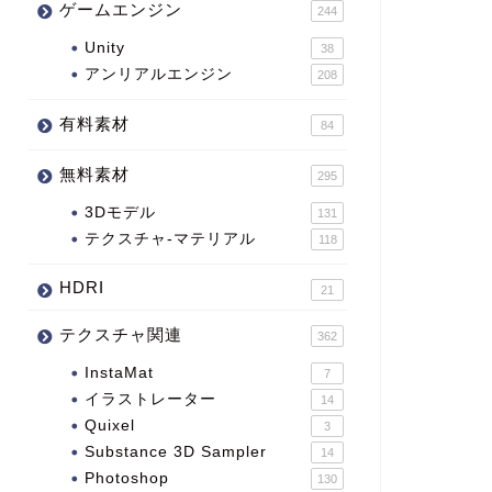
ゲームエンジン
244
Unity
38
アンリアルエンジン
208
有料素材
84
無料素材
295
3Dモデル
131
テクスチャ-マテリアル
118
HDRI
21
テクスチャ関連
362
InstaMat
7
イラストレーター
14
Quixel
3
Substance 3D Sampler
14
Photoshop
130