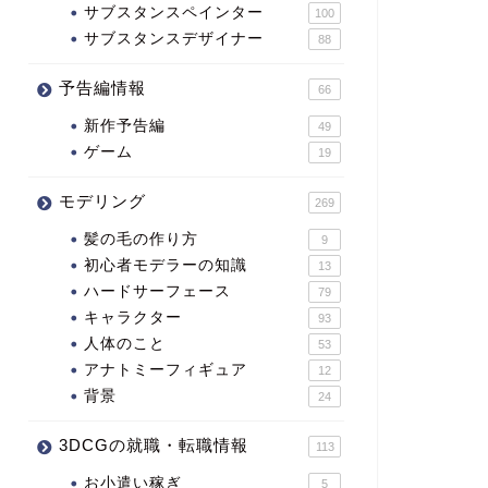
サブスタンスペインター
100
サブスタンスデザイナー
88
予告編情報
66
新作予告編
49
ゲーム
19
モデリング
269
髪の毛の作り方
9
初心者モデラーの知識
13
ハードサーフェース
79
キャラクター
93
人体のこと
53
アナトミーフィギュア
12
背景
24
3DCGの就職・転職情報
113
お小遣い稼ぎ
5