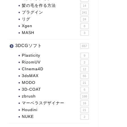
髪の毛を作る方法
14
プラグイン
241
リグ
24
Xgen
8
MASH
3
3DCGソフト
657
Plasticity
9
RizomUV
2
CInema4D
12
3dsMAX
55
MODO
21
3D-COAT
6
zbrush
198
マーベラスデザイナー
16
Houdini
21
NUKE
2