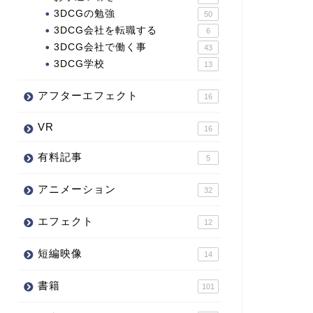
3DCGの勉強
50
3DCG会社を転職する
6
3DCG会社で働く事
43
3DCG学校
13
アフターエフェクト
16
VR
16
有料記事
5
アニメーション
32
エフェクト
12
短編映像
14
書籍
101