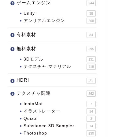
ゲームエンジン
244
Unity
38
アンリアルエンジン
208
有料素材
84
無料素材
295
3Dモデル
131
テクスチャ-マテリアル
118
HDRI
21
テクスチャ関連
362
InstaMat
7
イラストレーター
14
Quixel
3
Substance 3D Sampler
14
Photoshop
130