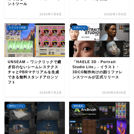
ントツール
2026年7月8日
2026年7月6日
テクスチャ関連
人体のこと
UNSEAM – ワンクリックで継
「HAELE 3D - Portrait
ぎ目のないシームレステクス
Studio Lite」- イラスト・
チャとPBRマテリアルを生成
3DCG制作向けの顔リファレ
できる無料スタンドアロンソ
ンスツールが正式リリース
フト
2026年7月2日
2026年6月26日
便利なソフト
無料素材