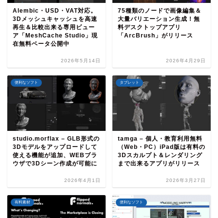
Alembic・USD・VAT対応。
75種類のノードで画像編集＆
3Dメッシュキャッシュを高速
大量バリエーション生成！無
再生＆比較出来る専用ビュー
料デスクトップアプリ
ア「MeshCache Studio」現
「ArcBrush」がリリース
在無料ベータ公開中
2026年5月14日
2026年4月29日
便利なソフト
タブレット
studio.morflax – GLB形式の
tamga – 個人・教育利用無料
3Dモデルをアップロードして
（Web・PC）iPad版は有料の
使える機能が追加、WEBブラ
3Dスカルプト＆レンダリング
ウザで3Dシーン作成が可能に
まで出来るアプリがリリース
2026年4月1日
2026年3月27日
有料素材
便利なソフト