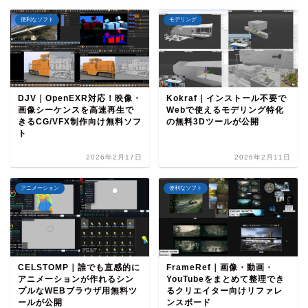
便利なソフト
モデリング
DJV｜OpenEXR対応！映像・
Kokraf｜インストール不要で
画像シーケンスを高速再生で
Webで使えるモデリング特化
きるCG/VFX制作向け無料ソフ
の無料3Dツールが公開
ト
2026年2月17日
2026年2月11日
アニメーション
便利なソフト
CELSTOMP｜誰でも直感的に
FrameRef｜画像・動画・
アニメーションが作れるシン
YouTubeをまとめて整理でき
プルなWEBブラウザ用無料ツ
るクリエイター向けリファレ
ールが公開
ンスボード