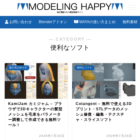
お問い合わせ
Blenderアドオン
MAYAの使い方まとめ
無料素材
― CATEGORY ―
便利なソフト
髪の毛の作り方
便利なソフト
KamiJam カミジャム – ブラ
Cotangent – 無料で使える3D
ウザで3Dキャラクターの髪型
プリント・STLデータのメッ
メッシュを毛束をパラメータ
シュ修復・編集・テクスチ
ー調整して作成できる無料ツ
ャ・スライスソフト
ール！
2026年7月30日
2026年7月26日