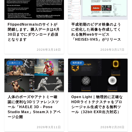
FlippedNormalsのサイトが
平成初期のビデオ映像のよう
閉鎖します。購入データは4月
に劣化した画像を作成してく
30日までにダウンロード必須
れる無料webサービス
となります
「HEISEI-VHS」がリリース
2026年3月18日
2026年3月17日
人体のこと
無料素材
人体のポーズやアナトミー確
Open Light｜物理的に正確な
認に便利な3Dリファレンスツ
HDRライトテクスチャをプロ
ール「HAELE 3D - Pose
シージャル生成できる無料ツ
Studio Max」Steamストアペ
ール（32bit EXR出力対応）
ージ公開
2026年3月11日
2026年2月20日