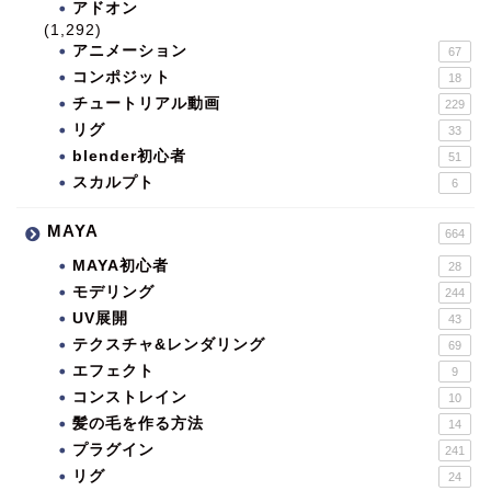
アドオン
(1,292)
アニメーション
67
コンポジット
18
チュートリアル動画
229
リグ
33
blender初心者
51
スカルプト
6
MAYA
664
MAYA初心者
28
モデリング
244
UV展開
43
テクスチャ&レンダリング
69
エフェクト
9
コンストレイン
10
髪の毛を作る方法
14
プラグイン
241
リグ
24