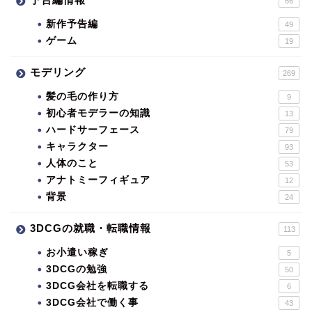
66
新作予告編
49
ゲーム
19
モデリング
269
髪の毛の作り方
9
初心者モデラーの知識
13
ハードサーフェース
79
キャラクター
93
人体のこと
53
アナトミーフィギュア
12
背景
24
3DCGの就職・転職情報
113
お小遣い稼ぎ
5
3DCGの勉強
50
3DCG会社を転職する
6
3DCG会社で働く事
43