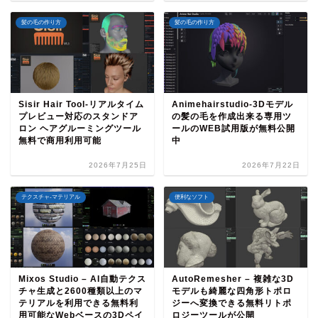
髪の毛の作り方
髪の毛の作り方
Sisir Hair Tool-リアルタイム
Animehairstudio-3Dモデル
プレビュー対応のスタンドア
の髪の毛を作成出来る専用ツ
ロン ヘアグルーミングツール
ールのWEB試用版が無料公開
無料で商用利用可能
中
2026年7月25日
2026年7月22日
テクスチャ-マテリアル
便利なソフト
Mixos Studio – AI自動テクス
AutoRemesher – 複雑な3D
チャ生成と2600種類以上のマ
モデルも綺麗な四角形トポロ
テリアルを利用できる無料利
ジーへ変換できる無料リトポ
用可能なWebベースの3Dペイ
ロジーツールが公開