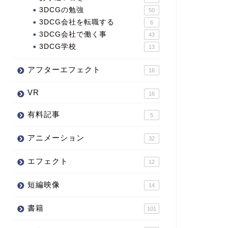
3DCGの勉強
50
3DCG会社を転職する
6
3DCG会社で働く事
43
3DCG学校
13
アフターエフェクト
16
VR
16
有料記事
5
アニメーション
32
エフェクト
12
短編映像
14
書籍
101