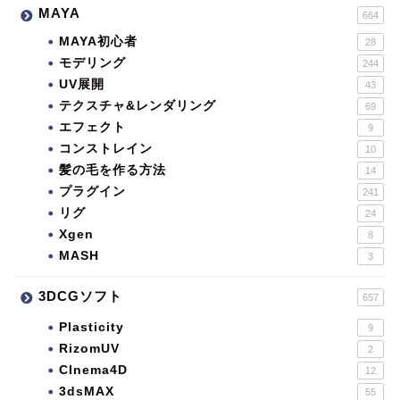
MAYA
664
MAYA初心者
28
モデリング
244
UV展開
43
テクスチャ&レンダリング
69
エフェクト
9
コンストレイン
10
髪の毛を作る方法
14
プラグイン
241
リグ
24
Xgen
8
MASH
3
3DCGソフト
657
Plasticity
9
RizomUV
2
CInema4D
12
3dsMAX
55