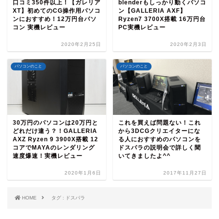
口コミ350件以上！【ガレリア
blenderもしっかり動くパソコ
XT】初めてのCG操作用パソコ
ン【GALLERIA AXF】
ンにおすすめ！12万円台パソ
Ryzen7 3700X搭載 16万円台
コン 実機レビュー
PC実機レビュー
2020年2月25日
2020年2月3日
パソコンのこと
パソコンのこと
30万円のパソコンは20万円と
これを買えば問題ない！これ
どれだけ違う？！GALLERIA
から3DCGクリエイターにな
AXZ Ryzen 9 3900X搭載 12
る人におすすめのパソコンを
コアでMAYAのレンダリング
ドスパラの説明会で詳しく聞
速度爆速！実機レビュー
いてきましたよ^^
2020年1月6日
2017年11月27日
HOME
タグ : ドスパラ