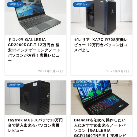
10万円台〜
10万円台〜
ドスパラ GALLERIA
ガレリア XA7C-R70S実機レ
GR2060RGF-T 12万円台 格
ビュー 12万円台パソコンはコ
安15インチゲーミングノート
スパよし
パソコンがお得！実機レビュ
ー
2021年1月29日
2020年9月2日
10万円台〜
パソコンのこと
raytrek MXドスパラで10万円
Blenderを初めて操作したい
台で購入出来るパソコン実機
人におすすめ出来るノートパ
レビュー
ソコン【GALLERIA
GCR1660TNF-E 】実機レビ