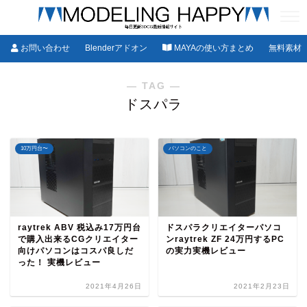
お問い合わせ
Blenderアドオン
MAYAの使い方まとめ
無料素材
― TAG ―
ドスパラ
10万円台〜
パソコンのこと
raytrek ABV 税込み17万円台
ドスパラクリエイターパソコ
で購入出来るCGクリエイター
ンraytrek ZF 24万円するPC
向けパソコンはコスパ良しだ
の実力実機レビュー
った！ 実機レビュー
2021年4月26日
2021年2月23日