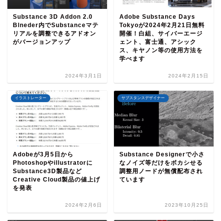
Substance 3D Addon 2.0
Adobe Substance Days
Blneder内でSubstanceマテ
Tokyoが2024年2月21日無料
リアルを調整できるアドオン
開催！白組、サイバーエージ
がバージョンアップ
ェント、富士通、アシック
ス、キヤノン等の使用方法を
学べます
2024年3月1日
2024年2月15日
イラストレーター
サブスタンスデザイナー
Adobeが3月5日から
Substance Designerで小さ
Photoshopやillustratorに
なノイズ等だけをボカシせる
Substance3D製品など
調整用ノードが無償配布され
Creative Cloud製品の値上げ
ています
を発表
2024年2月6日
2023年10月25日