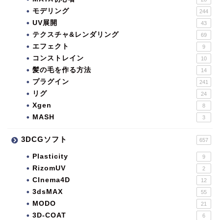
モデリング
244
UV展開
43
テクスチャ&レンダリング
69
エフェクト
9
コンストレイン
10
髪の毛を作る方法
14
プラグイン
241
リグ
24
Xgen
8
MASH
3
3DCGソフト
657
Plasticity
9
RizomUV
2
CInema4D
12
3dsMAX
55
MODO
21
3D-COAT
6