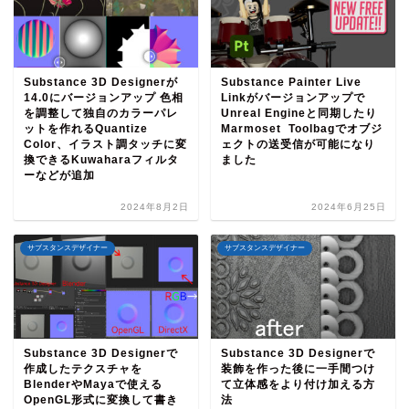
Substance 3D Designerが
Substance Painter Live
14.0にバージョンアップ 色相
Linkがバージョンアップで
を調整して独自のカラーパレ
Unreal Engineと同期したり
ットを作れるQuantize
Marmoset Toolbagでオブジ
Color、イラスト調タッチに変
ェクトの送受信が可能になり
換できるKuwaharaフィルタ
ました
ーなどが追加
2024年8月2日
2024年6月25日
サブスタンスデザイナー
サブスタンスデザイナー
Substance 3D Designerで
Substance 3D Designerで
作成したテクスチャを
装飾を作った後に一手間つけ
BlenderやMayaで使える
て立体感をより付け加える方
OpenGL形式に変換して書き
法