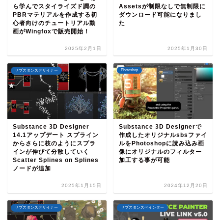
ら学んでスタイライズド調の
Assetsが制限なしで無制限に
PBRマテリアルを作成する初
ダウンロード可能になりまし
心者向けのチュートリアル動
た
画がWingfoxで販売開始！
2025年2月1日
2025年1月30日
Photoshop
サブスタンスデザイナー
Substance 3D Designer
Substance 3D Designerで
14.1アップデート スプライン
作成したオリジナルsbsファイ
からさらに枝のようにスプラ
ルをPhotoshopに読み込み画
インが伸びて分散していく
像にオリジナルのフィルター
Scatter Splines on Splines
加工する事が可能
ノードが追加
2025年1月15日
2024年12月20日
サブスタンスデザイナー
サブスタンスペインター