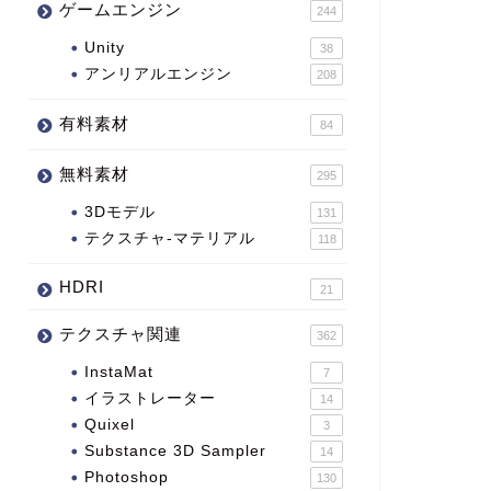
ゲームエンジン
244
Unity
38
アンリアルエンジン
208
有料素材
84
無料素材
295
3Dモデル
131
テクスチャ-マテリアル
118
HDRI
21
テクスチャ関連
362
InstaMat
7
イラストレーター
14
Quixel
3
Substance 3D Sampler
14
Photoshop
130