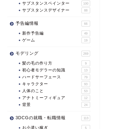
サブスタンスペインター
100
サブスタンスデザイナー
88
予告編情報
66
新作予告編
49
ゲーム
19
モデリング
269
髪の毛の作り方
9
初心者モデラーの知識
13
ハードサーフェース
79
キャラクター
93
人体のこと
53
アナトミーフィギュア
12
背景
24
3DCGの就職・転職情報
113
お小遣い稼ぎ
5