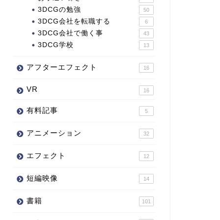
3DCGの勉強
50
3DCG会社を転職する
6
3DCG会社で働く事
43
3DCG学校
13
アフターエフェクト
16
VR
16
有料記事
5
アニメーション
32
エフェクト
12
短編映像
14
書籍
101