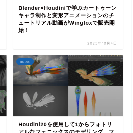
Blender×Houdiniで学ぶカートゥーン
キャラ制作と変形アニメーションのチ
ュートリアル動画がWingfoxで販売開
始！
日
2025年10月4日
Houdini
Houdini20を使用して1からフォトリ
調
アルなフェニックスのモデリング、フ