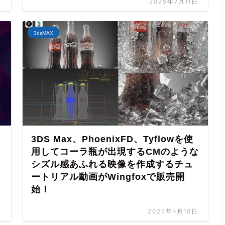
日
2025年7月11日
3dsMAX
3DS Max、PhoenixFD、Tyflowを使
用してコーラ瓶が出現するCMのような
シズル感あふれる映像を作成するチュ
ートリアル動画がWingfoxで販売開
始！
日
2025年4月10日