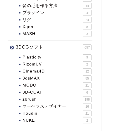
髪の毛を作る方法
14
プラグイン
241
リグ
24
Xgen
8
MASH
3
3DCGソフト
657
Plasticity
9
RizomUV
2
CInema4D
12
3dsMAX
55
MODO
21
3D-COAT
6
zbrush
198
マーベラスデザイナー
16
Houdini
21
NUKE
2