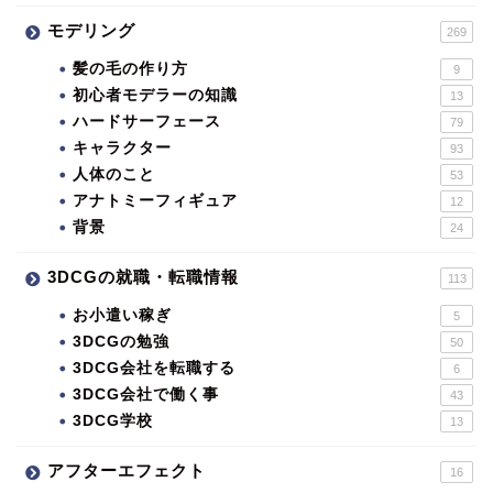
モデリング
269
髪の毛の作り方
9
初心者モデラーの知識
13
ハードサーフェース
79
キャラクター
93
人体のこと
53
アナトミーフィギュア
12
背景
24
3DCGの就職・転職情報
113
お小遣い稼ぎ
5
3DCGの勉強
50
3DCG会社を転職する
6
3DCG会社で働く事
43
3DCG学校
13
アフターエフェクト
16