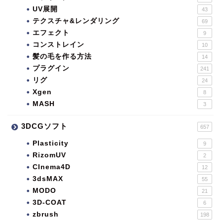
UV展開
43
テクスチャ&レンダリング
69
エフェクト
9
コンストレイン
10
髪の毛を作る方法
14
プラグイン
241
リグ
24
Xgen
8
MASH
3
3DCGソフト
657
Plasticity
9
RizomUV
2
CInema4D
12
3dsMAX
55
MODO
21
3D-COAT
6
zbrush
198