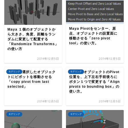
Maya Pivotをセンター、原
Maya １個のオブジェクトか
点、オブジェクトの設置面に
ら大きさ、角度、距離をラン
移動させる「zero pivot
ダムに変更して配置する
tool」の使い方。
「Randomize Transforms」
の使い方
2014年12月5日
2014年12月5日
２つめに選択したオブジェク
MAYA オブジェクトのPivot
モデリング
モデリング
トにピボットを移動させる
位置を、上下左右手前後ろに
「copy pivot from last
ボタン１つで変更する「Align
selected」
pivots to bounding box」の
使い方。
2014年12月5日
2014年12月5日
モデリング
モデリング