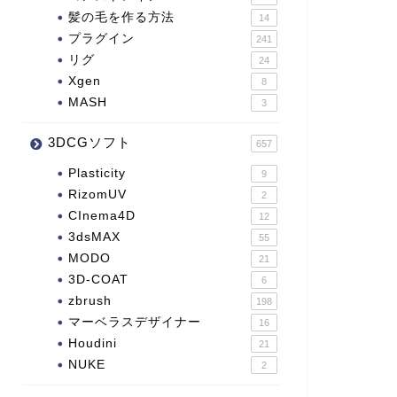
髪の毛を作る方法
14
プラグイン
241
リグ
24
Xgen
8
MASH
3
3DCGソフト
657
Plasticity
9
RizomUV
2
CInema4D
12
3dsMAX
55
MODO
21
3D-COAT
6
zbrush
198
マーベラスデザイナー
16
Houdini
21
NUKE
2