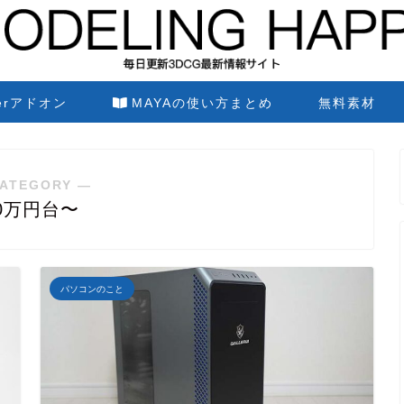
derアドオン
MAYAの使い方まとめ
無料素材
ATEGORY ―
0万円台〜
パソコンのこと