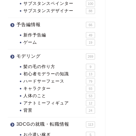
サブスタンスペインター
100
サブスタンスデザイナー
88
予告編情報
66
新作予告編
49
ゲーム
19
モデリング
269
髪の毛の作り方
9
初心者モデラーの知識
13
ハードサーフェース
79
キャラクター
93
人体のこと
53
アナトミーフィギュア
12
背景
24
3DCGの就職・転職情報
113
お小遣い稼ぎ
5