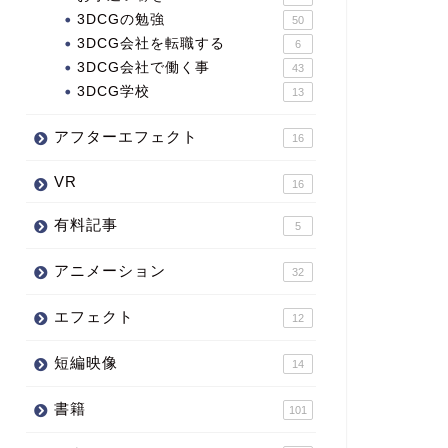
3DCGの勉強
50
3DCG会社を転職する
6
3DCG会社で働く事
43
3DCG学校
13
アフターエフェクト
16
VR
16
有料記事
5
アニメーション
32
エフェクト
12
短編映像
14
書籍
101